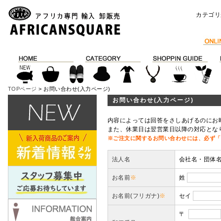
カテゴリ
TOPページ
> お問い合わせ(入力ページ)
お問い合わせ(入力ページ)
内容によっては回答をさしあげるのにお
また、休業日は翌営業日以降の対応とな
※ご注文に関するお問い合わせには、必ず「
法人名
会社名・団体
お名前
※
姓
お名前(フリガナ)
※
セイ
〒