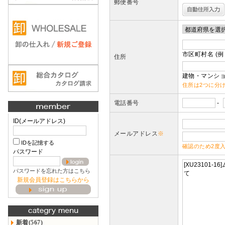
郵便番号
市区町村名 (例
住所
建物・マンショ
住所は2つに分
電話番号
-
ID(メールアドレス)
メールアドレス
※
IDを記憶する
確認のため2度
パスワード
パスワードを忘れた方はこちら
新規会員登録はこちらから
新着(567)