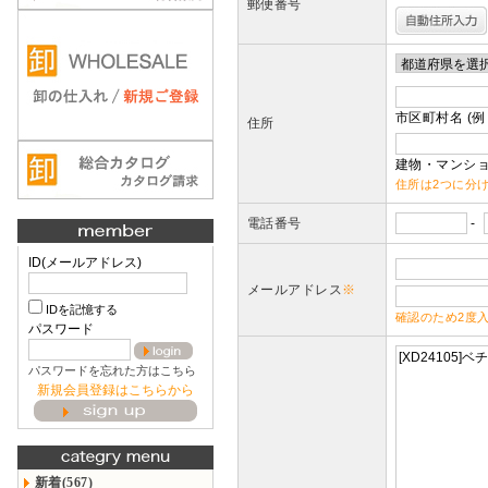
郵便番号
市区町村名 (例
住所
建物・マンショ
住所は2つに分
電話番号
-
ID(メールアドレス)
メールアドレス
※
IDを記憶する
確認のため2度
パスワード
パスワードを忘れた方はこちら
新規会員登録はこちらから
新着(567)