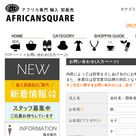
カテゴリ
TOPページ
> お問い合わせ(入力ページ)
お問い合わせ(入力ページ)
内容によっては回答をさしあげるのにお
また、休業日は翌営業日以降の対応とな
※ご注文に関するお問い合わせには、必ず「
法人名
会社名・団体
お名前
※
姓
お名前(フリガナ)
※
セイ
〒