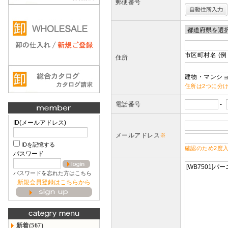
郵便番号
市区町村名 (例
住所
建物・マンショ
住所は2つに分
電話番号
-
ID(メールアドレス)
メールアドレス
※
IDを記憶する
確認のため2度
パスワード
パスワードを忘れた方はこちら
新規会員登録はこちらから
新着(567)