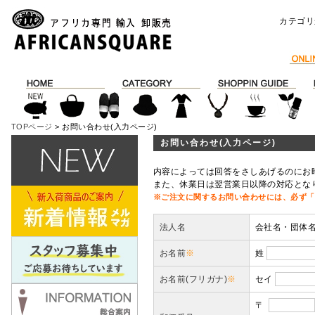
カテゴリ
TOPページ
> お問い合わせ(入力ページ)
お問い合わせ(入力ページ)
内容によっては回答をさしあげるのにお
また、休業日は翌営業日以降の対応とな
※ご注文に関するお問い合わせには、必ず「
法人名
会社名・団体
お名前
※
姓
お名前(フリガナ)
※
セイ
〒