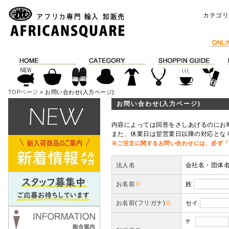
カテゴリ
TOPページ
> お問い合わせ(入力ページ)
お問い合わせ(入力ページ)
内容によっては回答をさしあげるのにお
また、休業日は翌営業日以降の対応とな
※ご注文に関するお問い合わせには、必ず「
法人名
会社名・団体
お名前
※
姓
お名前(フリガナ)
※
セイ
〒