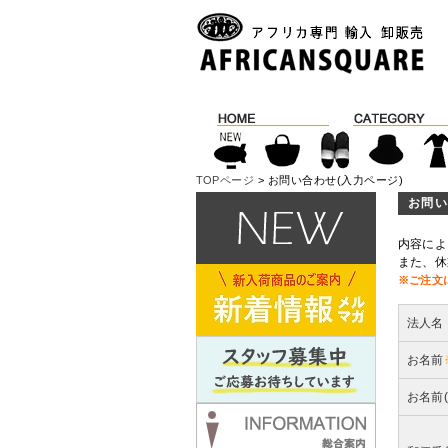
TOPページ
> お問い合わせ(入力ページ)
お問い
内容によ
また、休
※ご注文
法人名
お名前
お名前