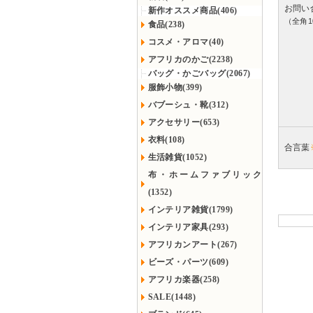
お問い
新作オススメ商品(406)
（全角1
食品(238)
コスメ・アロマ(40)
アフリカのかご(2238)
バッグ・かごバッグ(2067)
服飾小物(399)
バブーシュ・靴(312)
アクセサリー(653)
衣料(108)
合言葉
生活雑貨(1052)
布・ホームファブリック
(1352)
インテリア雑貨(1799)
インテリア家具(293)
アフリカンアート(267)
ビーズ・パーツ(609)
アフリカ楽器(258)
SALE(1448)