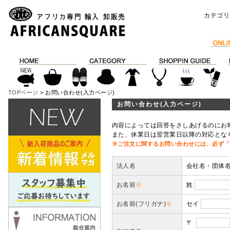
カテゴリ
TOPページ
> お問い合わせ(入力ページ)
お問い合わせ(入力ページ)
内容によっては回答をさしあげるのにお
また、休業日は翌営業日以降の対応とな
※ご注文に関するお問い合わせには、必ず「
法人名
会社名・団体
お名前
※
姓
お名前(フリガナ)
※
セイ
〒