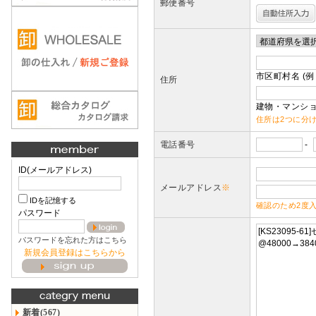
郵便番号
市区町村名 (例
住所
建物・マンショ
住所は2つに分
電話番号
-
ID(メールアドレス)
メールアドレス
※
IDを記憶する
確認のため2度
パスワード
パスワードを忘れた方はこちら
新規会員登録はこちらから
新着(567)