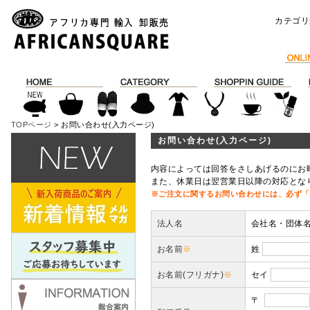
カテゴリ
TOPページ
> お問い合わせ(入力ページ)
お問い合わせ(入力ページ)
内容によっては回答をさしあげるのにお
また、休業日は翌営業日以降の対応とな
※ご注文に関するお問い合わせには、必ず「
法人名
会社名・団体
お名前
※
姓
お名前(フリガナ)
※
セイ
〒