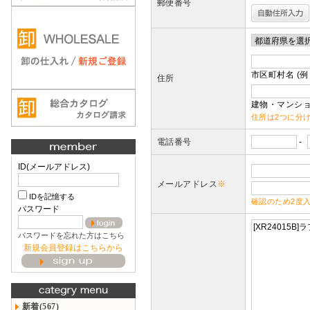
郵便番号
市区町村名 (例
住所
建物・マンショ
住所は2つに分
電話番号
-
ID(メールアドレス)
メールアドレス
※
IDを記憶する
確認のため2度
パスワード
パスワードを忘れた方はこちら
新規会員登録はこちらから
新着(567)