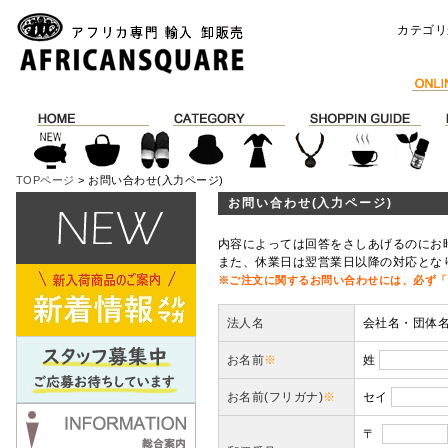
カテゴリ
TOPページ
> お問い合わせ(入力ページ)
お問い合わせ(入力ページ)
内容によっては回答をさしあげるのにお
また、休業日は翌営業日以降の対応とな
※ご注文に関するお問い合わせには、必ず「
法人名
会社名・団体
お名前
※
姓
お名前(フリガナ)
※
セイ
〒