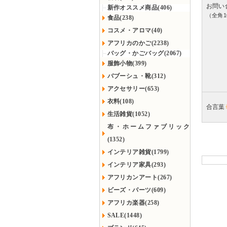
お問い
新作オススメ商品(406)
（全角1
食品(238)
コスメ・アロマ(40)
アフリカのかご(2238)
バッグ・かごバッグ(2067)
服飾小物(399)
バブーシュ・靴(312)
アクセサリー(653)
衣料(108)
合言葉
生活雑貨(1052)
布・ホームファブリック
(1352)
インテリア雑貨(1799)
インテリア家具(293)
アフリカンアート(267)
ビーズ・パーツ(609)
アフリカ楽器(258)
SALE(1448)