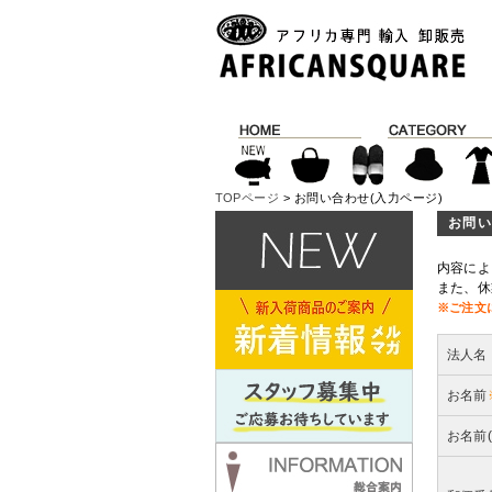
TOPページ
> お問い合わせ(入力ページ)
お問い
内容によ
また、休
※ご注文
法人名
お名前
お名前