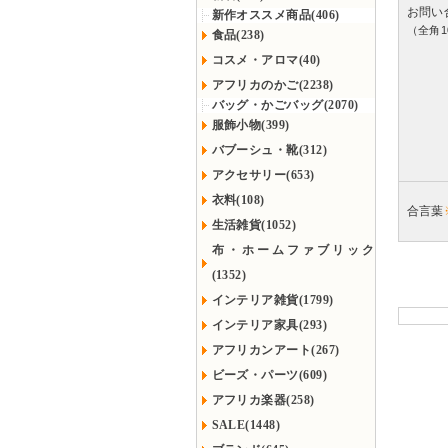
お問い
新作オススメ商品(406)
（全角1
食品(238)
コスメ・アロマ(40)
アフリカのかご(2238)
バッグ・かごバッグ(2070)
服飾小物(399)
バブーシュ・靴(312)
アクセサリー(653)
衣料(108)
合言葉
生活雑貨(1052)
布・ホームファブリック
(1352)
インテリア雑貨(1799)
インテリア家具(293)
アフリカンアート(267)
ビーズ・パーツ(609)
アフリカ楽器(258)
SALE(1448)