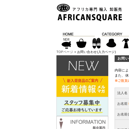
TOPページ
> お問い合わせ(入力ページ)
お問い
内容によ
また、休
※ご注文
法人名
お名前
お名前