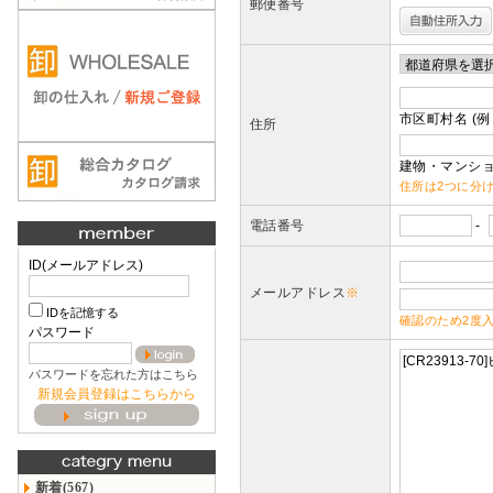
郵便番号
市区町村名 (例
住所
建物・マンショ
住所は2つに分
電話番号
-
ID(メールアドレス)
メールアドレス
※
IDを記憶する
確認のため2度
パスワード
パスワードを忘れた方はこちら
新規会員登録はこちらから
新着(567)