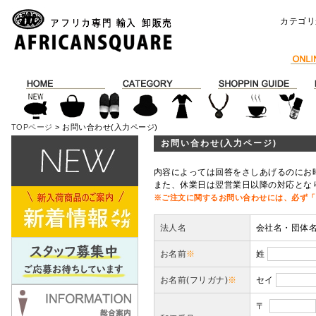
カテゴリ
TOPページ
> お問い合わせ(入力ページ)
お問い合わせ(入力ページ)
内容によっては回答をさしあげるのにお
また、休業日は翌営業日以降の対応とな
※ご注文に関するお問い合わせには、必ず「
法人名
会社名・団体
お名前
※
姓
お名前(フリガナ)
※
セイ
〒