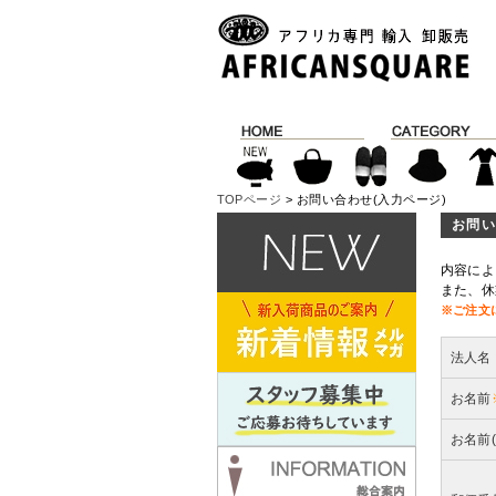
TOPページ
> お問い合わせ(入力ページ)
お問い
内容によ
また、休
※ご注文
法人名
お名前
お名前