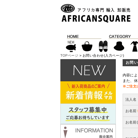
TOPページ
> お問い合わせ(入力ページ)
お問い
内容によ
また、休
※ご注文
法人名
お名前
お名前