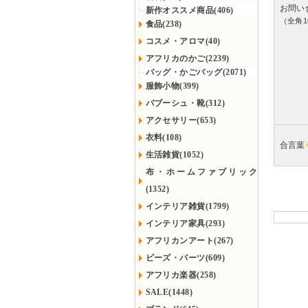
お問い
新作オススメ商品(406)
（全角1
食品(238)
コスメ・アロマ(40)
アフリカのかご(2239)
バッグ・かごバッグ(2071)
服飾小物(399)
バブーシュ・靴(312)
アクセサリー(653)
衣料(108)
合言葉
生活雑貨(1052)
布・ホームファブリック
(1352)
インテリア雑貨(1799)
インテリア家具(293)
アフリカンアート(267)
ビーズ・パーツ(609)
アフリカ楽器(258)
SALE(1448)