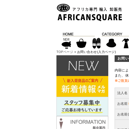
TOPページ
> お問い合わせ(入力ページ)
お問い
内容によ
また、休
※ご注文
法人名
お名前
お名前