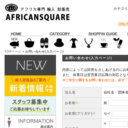
カテゴリ
TOPページ
> お問い合わせ(入力ページ)
お問い合わせ(入力ページ)
内容によっては回答をさしあげるのにお
また、休業日は翌営業日以降の対応とな
※ご注文に関するお問い合わせには、必ず「
法人名
会社名・団体
お名前
※
姓
お名前(フリガナ)
※
セイ
〒