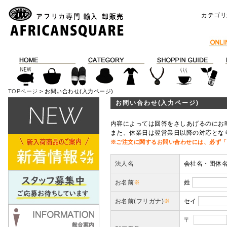
カテゴリ
TOPページ
> お問い合わせ(入力ページ)
お問い合わせ(入力ページ)
内容によっては回答をさしあげるのにお
また、休業日は翌営業日以降の対応とな
※ご注文に関するお問い合わせには、必ず「
法人名
会社名・団体
お名前
※
姓
お名前(フリガナ)
※
セイ
〒