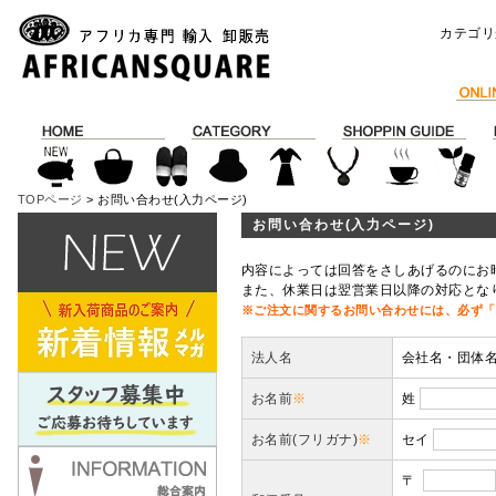
カテゴリ
TOPページ
> お問い合わせ(入力ページ)
お問い合わせ(入力ページ)
内容によっては回答をさしあげるのにお
また、休業日は翌営業日以降の対応とな
※ご注文に関するお問い合わせには、必ず「
法人名
会社名・団体
お名前
※
姓
お名前(フリガナ)
※
セイ
〒