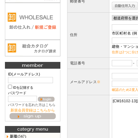
郵便番号
市区町村名 (例
住所
建物・マンショ
住所は2つに分
電話番号
-
ID(メールアドレス)
メールアドレス
※
IDを記憶する
確認のため2度
パスワード
パスワードを忘れた方はこちら
新規会員登録はこちらから
新着(567)