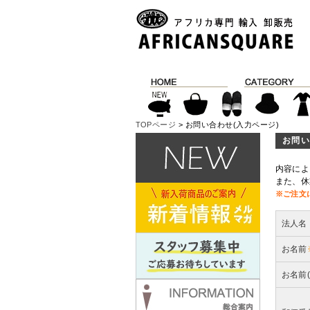
TOPページ
> お問い合わせ(入力ページ)
お問い
内容によ
また、休
※ご注文
法人名
お名前
お名前