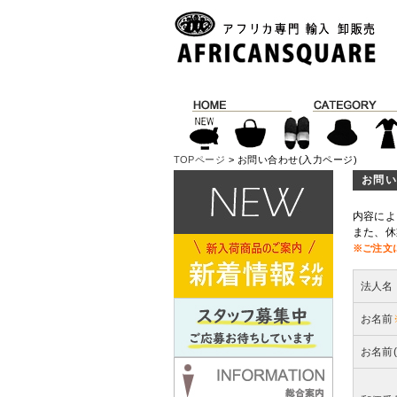
TOPページ
> お問い合わせ(入力ページ)
お問い
内容によ
また、休
※ご注文
法人名
お名前
お名前