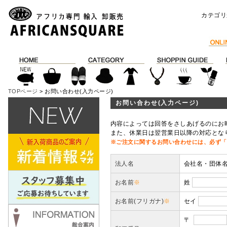
カテゴリ
TOPページ
> お問い合わせ(入力ページ)
お問い合わせ(入力ページ)
内容によっては回答をさしあげるのにお
また、休業日は翌営業日以降の対応とな
※ご注文に関するお問い合わせには、必ず「
法人名
会社名・団体
お名前
※
姓
お名前(フリガナ)
※
セイ
〒