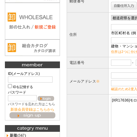
郵便番号
市区町村名 (例
住所
建物・マンショ
住所は2つに分
電話番号
-
ID(メールアドレス)
メールアドレス
※
IDを記憶する
確認のため2度
パスワード
パスワードを忘れた方はこちら
新規会員登録はこちらから
新着(567)