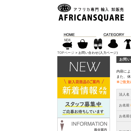
TOPページ
> お問い合わせ(入力ページ)
お問い
内容によ
また、休
※ご注文
法人名
お名前
お名前