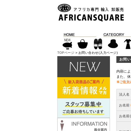
TOPページ
> お問い合わせ(入力ページ)
お問い
内容によ
また、休
※ご注文
法人名
お名前
お名前