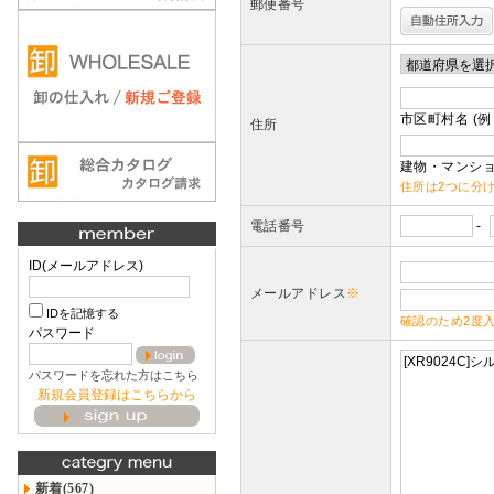
郵便番号
市区町村名 (例
住所
建物・マンショ
住所は2つに分
電話番号
-
ID(メールアドレス)
メールアドレス
※
IDを記憶する
確認のため2度
パスワード
パスワードを忘れた方はこちら
新規会員登録はこちらから
新着(567)