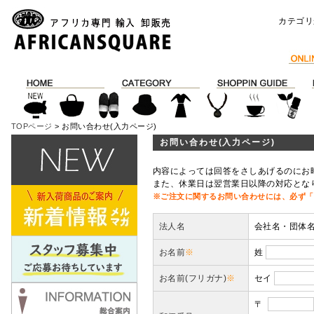
カテゴリ
TOPページ
> お問い合わせ(入力ページ)
お問い合わせ(入力ページ)
内容によっては回答をさしあげるのにお
また、休業日は翌営業日以降の対応とな
※ご注文に関するお問い合わせには、必ず「
法人名
会社名・団体
お名前
※
姓
お名前(フリガナ)
※
セイ
〒