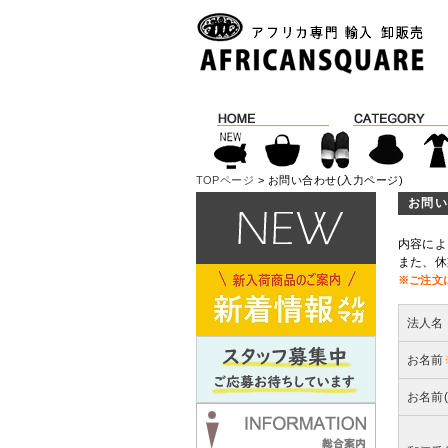
TOPページ
> お問い合わせ(入力ページ)
お問い
内容によ
また、休
※ご注文
法人名
お名前
お名前