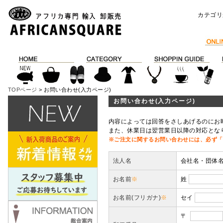
カテゴリ
TOPページ
> お問い合わせ(入力ページ)
お問い合わせ(入力ページ)
内容によっては回答をさしあげるのにお
また、休業日は翌営業日以降の対応とな
※ご注文に関するお問い合わせには、必ず「
法人名
会社名・団体
お名前
※
姓
お名前(フリガナ)
※
セイ
〒