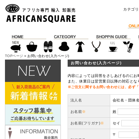
カテゴリ
TOPページ
> お問い合わせ(入力ページ)
お問い合わせ(入力ページ)
内容によっては回答をさしあげるのにお
また、休業日は翌営業日以降の対応とな
※ご注文に関するお問い合わせには、必ず「
法人名
会社名・団体
お名前
※
姓
お名前(フリガナ)
※
セイ
〒