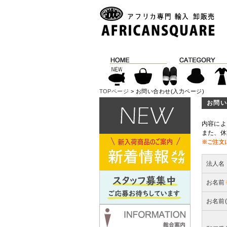
TOPページ
> お問い合わせ(入力ページ)
お問い
内容によ
また、休
※ご注文
法人名
お名前
お名前