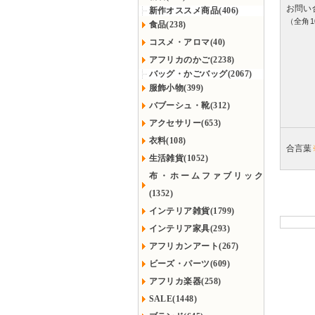
お問い
新作オススメ商品(406)
（全角1
食品(238)
コスメ・アロマ(40)
アフリカのかご(2238)
バッグ・かごバッグ(2067)
服飾小物(399)
バブーシュ・靴(312)
アクセサリー(653)
衣料(108)
合言葉
生活雑貨(1052)
布・ホームファブリック
(1352)
インテリア雑貨(1799)
インテリア家具(293)
アフリカンアート(267)
ビーズ・パーツ(609)
アフリカ楽器(258)
SALE(1448)