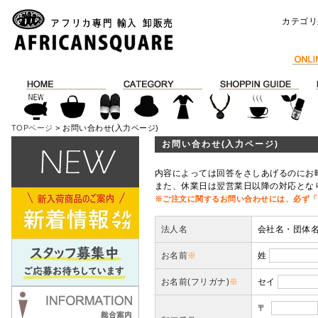
カテゴリ
TOPページ
> お問い合わせ(入力ページ)
お問い合わせ(入力ページ)
内容によっては回答をさしあげるのにお
また、休業日は翌営業日以降の対応とな
※ご注文に関するお問い合わせには、必ず「
法人名
会社名・団体
お名前
※
姓
お名前(フリガナ)
※
セイ
〒