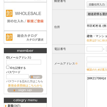
郵便番号
市区町村名 (例
住所
建物・マンショ
住所は2つに分
電話番号
-
ID(メールアドレス)
メールアドレス
※
IDを記憶する
確認のため2度
パスワード
パスワードを忘れた方はこちら
新規会員登録はこちらから
新着(567)