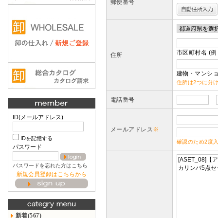
郵便番号
市区町村名 (例
住所
建物・マンショ
住所は2つに分
電話番号
-
ID(メールアドレス)
メールアドレス
※
IDを記憶する
確認のため2度
パスワード
パスワードを忘れた方はこちら
新規会員登録はこちらから
新着(567)