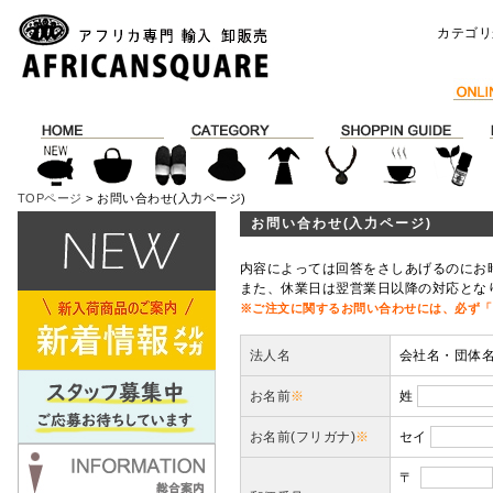
カテゴリ
TOPページ
> お問い合わせ(入力ページ)
お問い合わせ(入力ページ)
内容によっては回答をさしあげるのにお
また、休業日は翌営業日以降の対応とな
※ご注文に関するお問い合わせには、必ず「
法人名
会社名・団体
お名前
※
姓
お名前(フリガナ)
※
セイ
〒