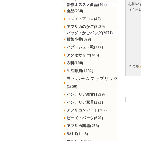
お問い
新作オススメ商品(406)
（全角1
食品(238)
コスメ・アロマ(40)
アフリカのかご(2239)
バッグ・かごバッグ(2071)
服飾小物(399)
バブーシュ・靴(312)
アクセサリー(683)
衣料(108)
合言葉
生活雑貨(1052)
布・ホームファブリック
(1350)
インテリア雑貨(1799)
インテリア家具(293)
アフリカンアート(267)
ビーズ・パーツ(620)
アフリカ楽器(258)
SALE(1448)