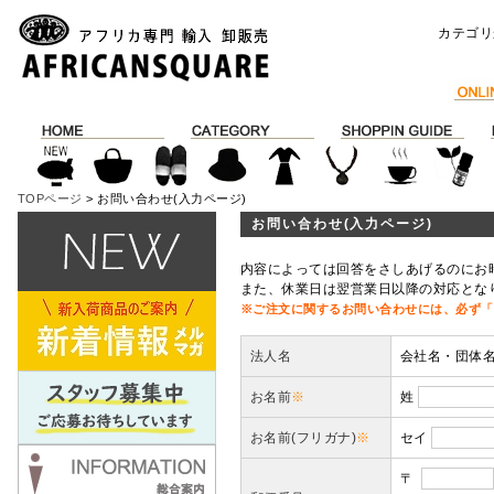
カテゴリ
TOPページ
> お問い合わせ(入力ページ)
お問い合わせ(入力ページ)
内容によっては回答をさしあげるのにお
また、休業日は翌営業日以降の対応とな
※ご注文に関するお問い合わせには、必ず「
法人名
会社名・団体
お名前
※
姓
お名前(フリガナ)
※
セイ
〒