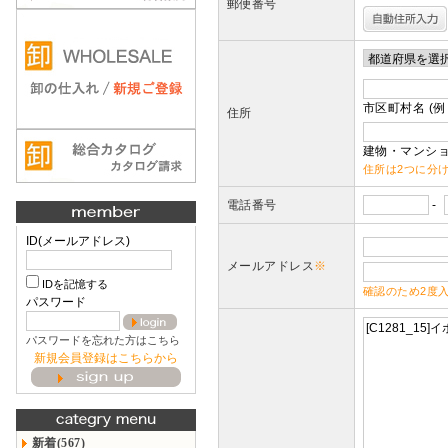
郵便番号
市区町村名 (例
住所
建物・マンショ
住所は2つに分
電話番号
-
ID(メールアドレス)
メールアドレス
※
IDを記憶する
確認のため2度
パスワード
パスワードを忘れた方はこちら
新規会員登録はこちらから
新着(567)