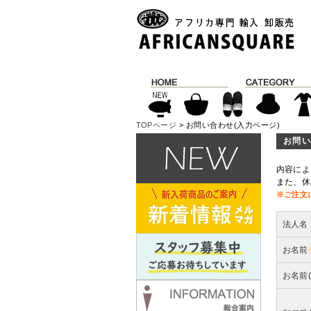
TOPページ
> お問い合わせ(入力ページ)
お問い
内容によ
また、休
※ご注文
法人名
お名前
お名前