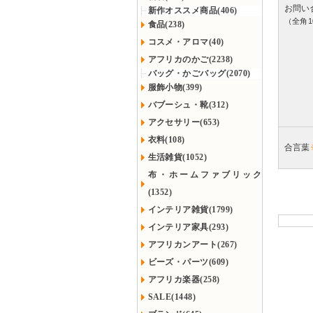
お問い
新作オススメ商品(406)
（全角1
食品(238)
コスメ・アロマ(40)
アフリカのかご(2238)
バッグ・かごバッグ(2070)
服飾小物(399)
バブーシュ・靴(312)
アクセサリー(653)
衣料(108)
合言葉
生活雑貨(1052)
布・ホームファブリック
(1352)
インテリア雑貨(1799)
インテリア家具(293)
アフリカンアート(267)
ビーズ・パーツ(609)
アフリカ楽器(258)
SALE(1448)