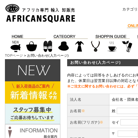
カテゴリ
TOPページ
> お問い合わせ(入力ページ)
お問い合わせ(入力ページ)
内容によっては回答をさしあげるのにお
また、休業日は翌営業日以降の対応とな
※ご注文に関するお問い合わせには、必ず「
法人名
会社名・団体
お名前
※
姓
お名前(フリガナ)
※
セイ
〒