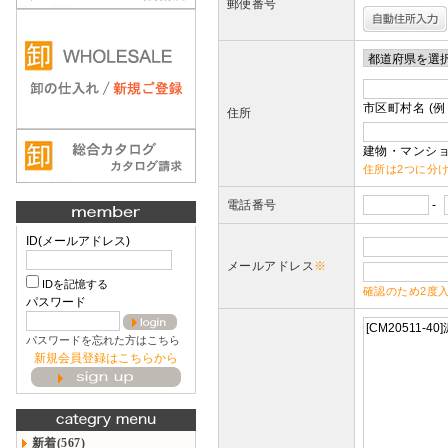
郵便番号
市区町村名 (例
住所
建物・マンショ
住所は2つに分
電話番号
-
ID(メールアドレス)
メールアドレス
※
IDを記憶する
確認のため2度
パスワード
パスワードを忘れた方はこちら
新規会員登録はこちらから
新着(567)