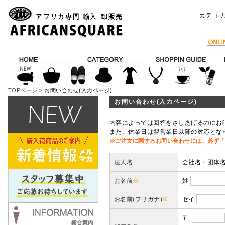
カテゴリ
TOPページ
> お問い合わせ(入力ページ)
お問い合わせ(入力ページ)
内容によっては回答をさしあげるのにお
また、休業日は翌営業日以降の対応とな
※ご注文に関するお問い合わせには、必ず「
法人名
会社名・団体
お名前
※
姓
お名前(フリガナ)
※
セイ
〒