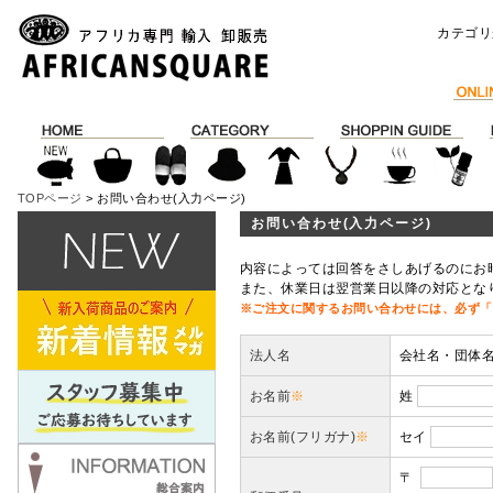
カテゴリ
TOPページ
> お問い合わせ(入力ページ)
お問い合わせ(入力ページ)
内容によっては回答をさしあげるのにお
また、休業日は翌営業日以降の対応とな
※ご注文に関するお問い合わせには、必ず「
法人名
会社名・団体
お名前
※
姓
お名前(フリガナ)
※
セイ
〒