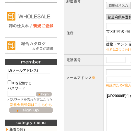
郵便番号
市区町村名 (例
住所
建物・マンショ
住所は2つに分
電話番号
-
ID(メールアドレス)
メールアドレス
※
IDを記憶する
確認のため2度
パスワード
パスワードを忘れた方はこちら
新規会員登録はこちらから
新着(567)