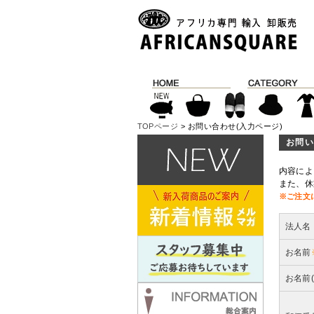
TOPページ
> お問い合わせ(入力ページ)
お問い
内容によ
また、休
※ご注文
法人名
お名前
お名前