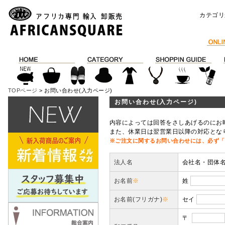
カテゴリ
TOPページ
> お問い合わせ(入力ページ)
お問い合わせ(入力ページ)
内容によっては回答をさしあげるのにお
また、休業日は翌営業日以降の対応とな
※ご注文に関するお問い合わせには、必ず「
法人名
会社名・団体
お名前
※
姓
お名前(フリガナ)
※
セイ
〒