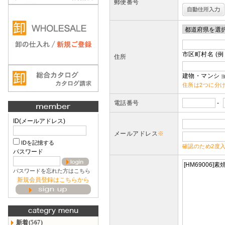
郵便番号
市区町村名 (例
住所
建物・マンショ
住所は2つに分
電話番号
-
ID(メールアドレス)
メールアドレス
※
IDを記憶する
確認のため2度
パスワード
パスワードを忘れた方はこちら
新規会員登録はこちらから
新着(567)