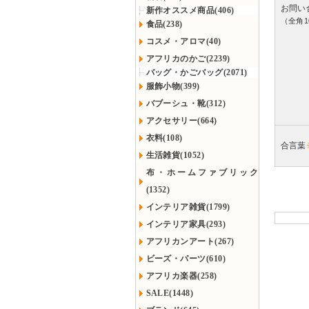
お問い
新作オススメ商品(406)
（全角1
食品(238)
コスメ・アロマ(40)
アフリカのかご(2239)
バッグ・かごバッグ(2071)
服飾小物(399)
バブーシュ・靴(312)
アクセサリー(664)
衣料(108)
合言葉
生活雑貨(1052)
布・ホームファブリック
(1352)
インテリア雑貨(1799)
インテリア家具(293)
アフリカンアート(267)
ビーズ・パーツ(610)
アフリカ楽器(258)
SALE(1448)