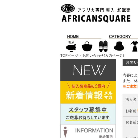
TOPページ
> お問い合わせ(入力ページ)
お問い
内容によ
また、休
※ご注文
法人名
お名前
お名前