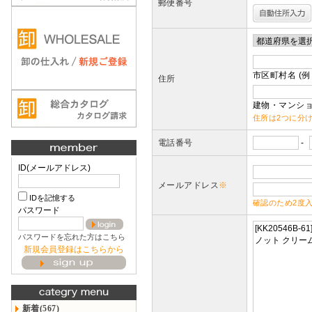
郵便番号
市区町村名 (例
住所
建物・マンショ
住所は2つに分
電話番号
-
ID(メールアドレス)
メールアドレス
※
IDを記憶する
確認のため2度
パスワード
パスワードを忘れた方はこちら
新規会員登録はこちらから
新着(567)