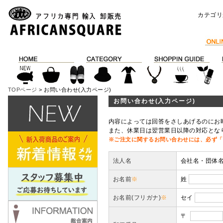
カテゴリ
TOPページ
> お問い合わせ(入力ページ)
お問い合わせ(入力ページ)
内容によっては回答をさしあげるのにお
また、休業日は翌営業日以降の対応とな
※ご注文に関するお問い合わせには、必ず「
法人名
会社名・団体
お名前
※
姓
お名前(フリガナ)
※
セイ
〒