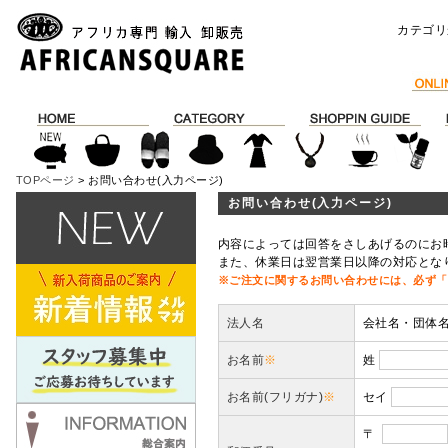
カテゴリ
TOPページ
> お問い合わせ(入力ページ)
お問い合わせ(入力ページ)
内容によっては回答をさしあげるのにお
また、休業日は翌営業日以降の対応とな
※ご注文に関するお問い合わせには、必ず「
法人名
会社名・団体
お名前
※
姓
お名前(フリガナ)
※
セイ
〒