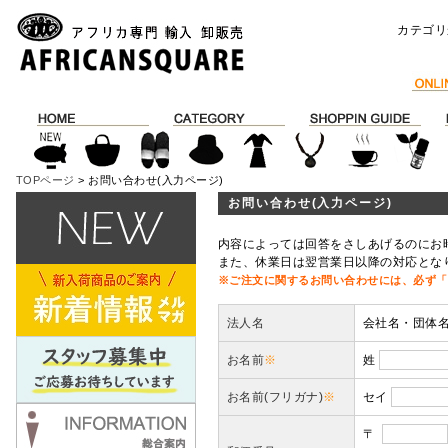
カテゴリ
TOPページ
> お問い合わせ(入力ページ)
お問い合わせ(入力ページ)
内容によっては回答をさしあげるのにお
また、休業日は翌営業日以降の対応とな
※ご注文に関するお問い合わせには、必ず「
法人名
会社名・団体
お名前
※
姓
お名前(フリガナ)
※
セイ
〒