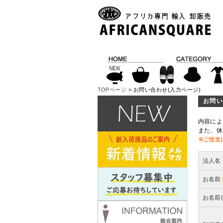
TOPページ
> お問い合わせ(入力ページ)
お問い
内容によ
また、休
※ご注文
法人名
お名前
お名前