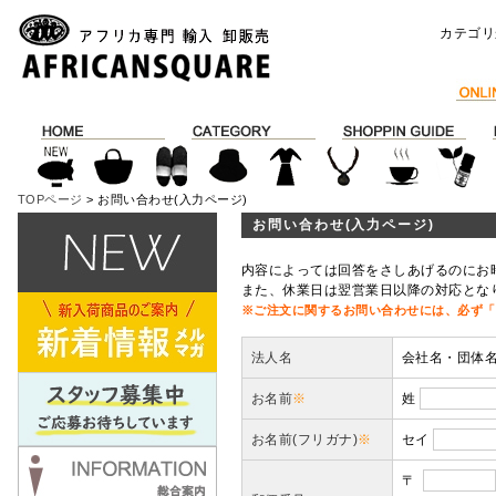
カテゴリ
TOPページ
> お問い合わせ(入力ページ)
お問い合わせ(入力ページ)
内容によっては回答をさしあげるのにお
また、休業日は翌営業日以降の対応とな
※ご注文に関するお問い合わせには、必ず「
法人名
会社名・団体
お名前
※
姓
お名前(フリガナ)
※
セイ
〒