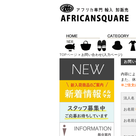
TOPページ
> お問い合わせ(入力ページ)
お問い
内容によ
また、休
※ご注文
法人名
お名前
お名前