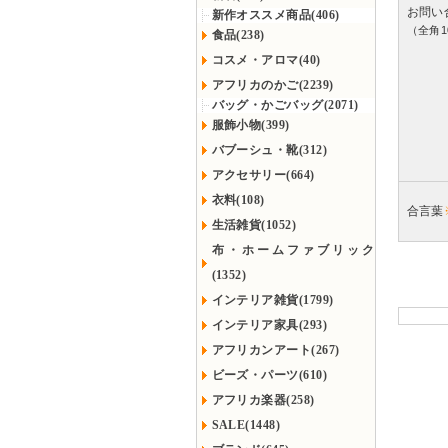
お問い
新作オススメ商品(406)
（全角1
食品(238)
コスメ・アロマ(40)
アフリカのかご(2239)
バッグ・かごバッグ(2071)
服飾小物(399)
バブーシュ・靴(312)
アクセサリー(664)
衣料(108)
合言葉
生活雑貨(1052)
布・ホームファブリック
(1352)
インテリア雑貨(1799)
インテリア家具(293)
アフリカンアート(267)
ビーズ・パーツ(610)
アフリカ楽器(258)
SALE(1448)