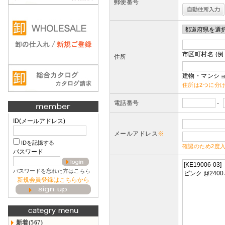
郵便番号
市区町村名 (例
住所
建物・マンショ
住所は2つに分
電話番号
-
ID(メールアドレス)
メールアドレス
※
IDを記憶する
確認のため2度
パスワード
パスワードを忘れた方はこちら
新規会員登録はこちらから
新着(567)