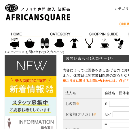
カテゴリ
TOPページ
> お問い合わせ(入力ページ)
お問い合わせ(入力ページ)
内容によっては回答をさしあげるのにお
また、休業日は翌営業日以降の対応とな
※ご注文に関するお問い合わせには、必ず「
法人名
会社名・団体
お名前
※
姓
お名前(フリガナ)
※
セイ
〒