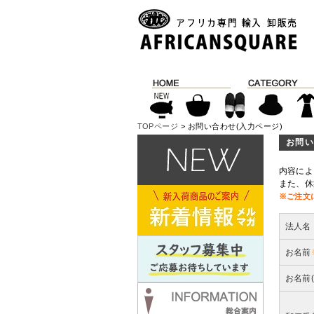
TOPページ
> お問い合わせ(入力ページ)
お問い
内容によ
また、休
※ご注文
法人名
お名前
お名前