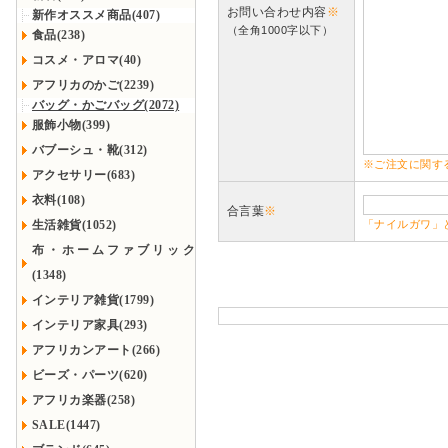
お問い合わせ内容
※
新作オススメ商品(407)
（全角1000字以下）
食品(238)
コスメ・アロマ(40)
アフリカのかご(2239)
バッグ・かごバッグ(2072)
服飾小物(399)
バブーシュ・靴(312)
※ご注文に関す
アクセサリー(683)
衣料(108)
合言葉
※
生活雑貨(1052)
「ナイルガワ」
布・ホームファブリック
(1348)
インテリア雑貨(1799)
インテリア家具(293)
アフリカンアート(266)
ビーズ・パーツ(620)
アフリカ楽器(258)
SALE(1447)