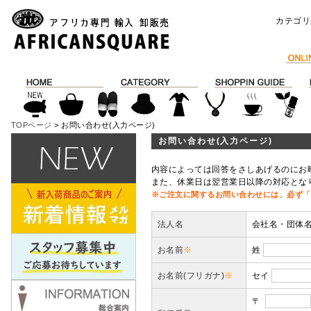
カテゴリ
TOPページ
> お問い合わせ(入力ページ)
お問い合わせ(入力ページ)
内容によっては回答をさしあげるのにお
また、休業日は翌営業日以降の対応とな
※ご注文に関するお問い合わせには、必ず「
法人名
会社名・団体
お名前
※
姓
お名前(フリガナ)
※
セイ
〒