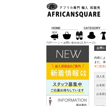
TOPページ
> お問い合わせ(入力ページ)
お問い
内容によ
また、休
※ご注文
法人名
お名前
お名前