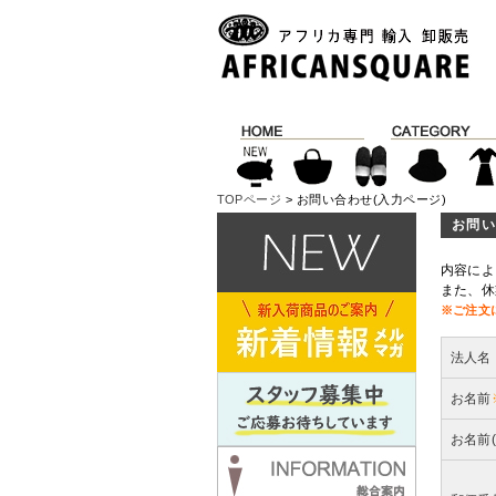
TOPページ
> お問い合わせ(入力ページ)
お問い
内容によ
また、休
※ご注文
法人名
お名前
お名前